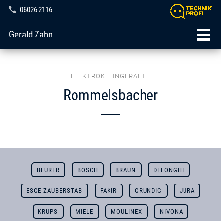
06026 2116
Gerald Zahn
ELEKTROKLEINGERAETE
Rommelsbacher
BEURER
BOSCH
BRAUN
DELONGHI
ESGE-ZAUBERSTAB
FAKIR
GRUNDIG
JURA
KRUPS
MIELE
MOULINEX
NIVONA