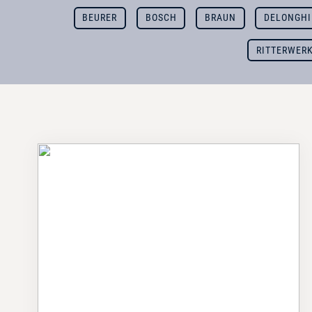
BEURER
BOSCH
BRAUN
DELONGHI
RITTERWER