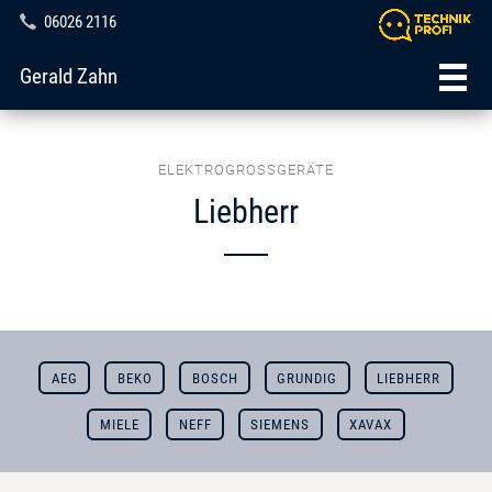
06026 2116
Gerald Zahn
ELEKTROGROSSGERÄTE
Liebherr
AEG
BEKO
BOSCH
GRUNDIG
LIEBHERR
MIELE
NEFF
SIEMENS
XAVAX